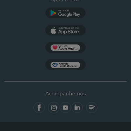
Google Play
App Store
Apple Health
Health Connect
Acompanhe-nos
Facebook
Instagram
YouTube
Linkedin
Spotify