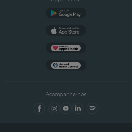
Google Play
App Store
Apple Health
Health Connect
Acompanhe-nos
Facebook
Instagram
YouTube
Linkedin
Spotify