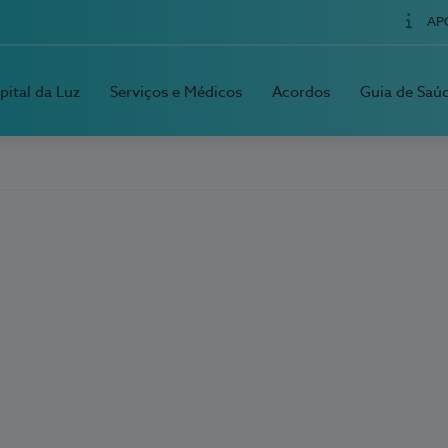
AP
pital da Luz
Serviços e Médicos
Acordos
Guia de Saú