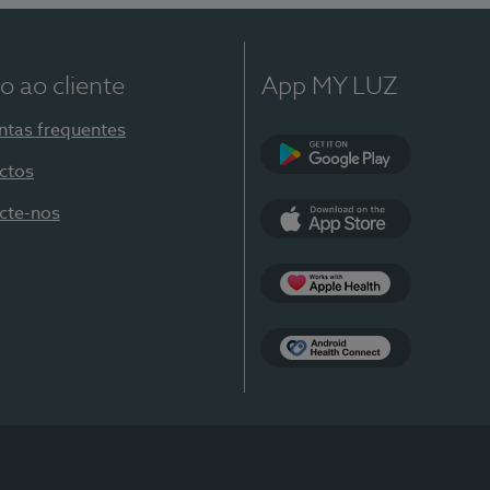
o ao cliente
App MY LUZ
ntas frequentes
ctos
Google Play
cte-nos
App Store
Apple Health
Health Connect