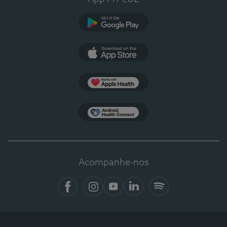
Google Play
App Store
Apple Health
Health Connect
Acompanhe-nos
Facebook
Instagram
YouTube
Linkedin
Spotify