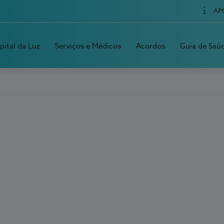
AP
pital da Luz
Serviços e Médicos
Acordos
Guia de Saú