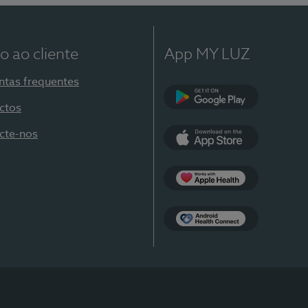
o ao cliente
App MY LUZ
ntas frequentes
ctos
Google Play
cte-nos
App Store
Apple Health
Health Connect