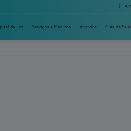
AP
pital da Luz
Serviços e Médicos
Acordos
Guia de Saú