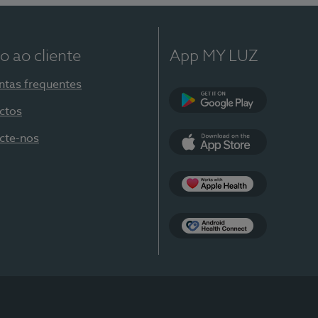
o ao cliente
App MY LUZ
ntas frequentes
ctos
Google Play
cte-nos
App Store
Apple Health
Health Connect