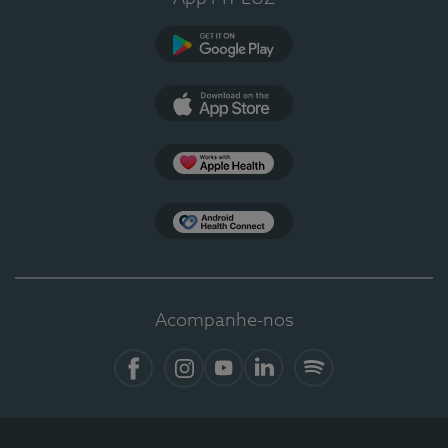
Google Play
App Store
Apple Health
Health Connect
Acompanhe-nos
Facebook
Instagram
YouTube
Linkedin
Spotify