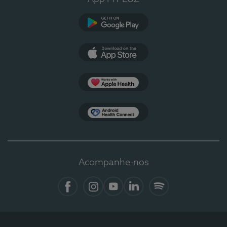
Google Play
App Store
Apple Health
Health Connect
Acompanhe-nos
Facebook
Instagram
YouTube
Linkedin
Spotify