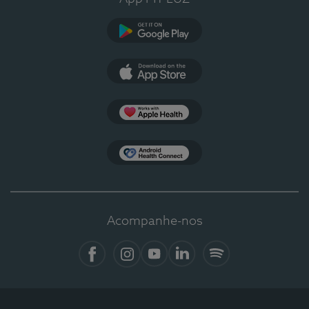
Google Play
App Store
Apple Health
Health Connect
Acompanhe-nos
Facebook
Instagram
YouTube
Linkedin
Spotify