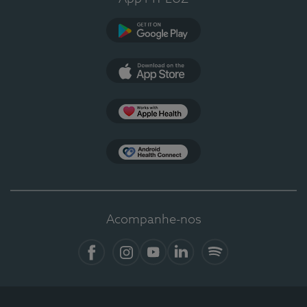
Google Play
App Store
Apple Health
Health Connect
Acompanhe-nos
Facebook
Instagram
YouTube
Linkedin
Spotify