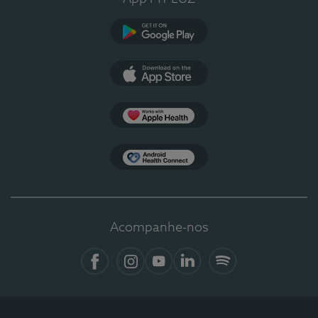
Google Play
App Store
Apple Health
Health Connect
Acompanhe-nos
Facebook
Instagram
YouTube
Linkedin
Spotify