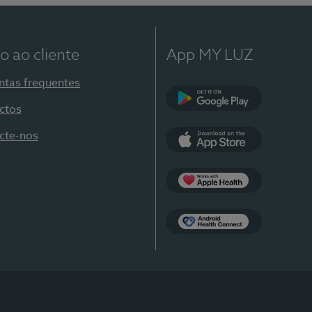
o ao cliente
App MY LUZ
ntas frequentes
ctos
Google Play
cte-nos
App Store
Apple Health
Health Connect