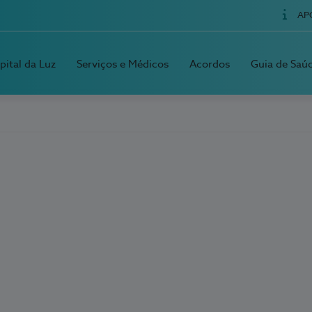
AP
pital da Luz
Serviços e Médicos
Acordos
Guia de Saú