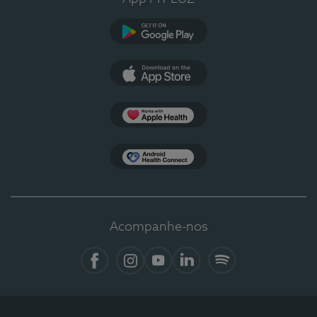
Google Play
App Store
Apple Health
Health Connect
Acompanhe-nos
Facebook
Instagram
YouTube
Linkedin
Spotify