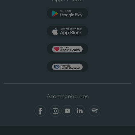
Google Play
App Store
Apple Health
Health Connect
Acompanhe-nos
Facebook
Instagram
YouTube
Linkedin
Spotify