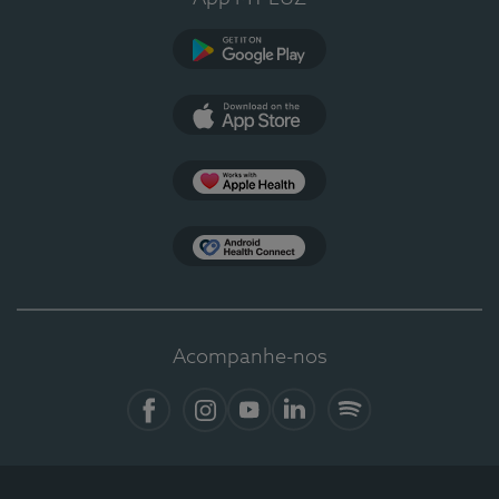
Google Play
App Store
Apple Health
Health Connect
Acompanhe-nos
Facebook
Instagram
YouTube
Linkedin
Spotify