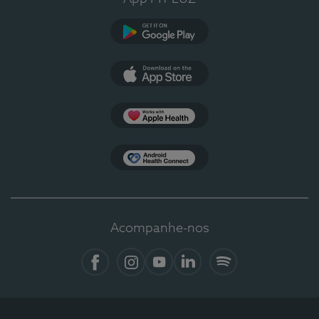
Google Play
App Store
Apple Health
Health Connect
Acompanhe-nos
Facebook
Instagram
YouTube
Linkedin
Spotify