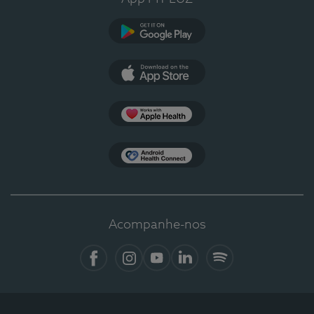
Google Play
App Store
Apple Health
Health Connect
Acompanhe-nos
Facebook
Instagram
YouTube
Linkedin
Spotify