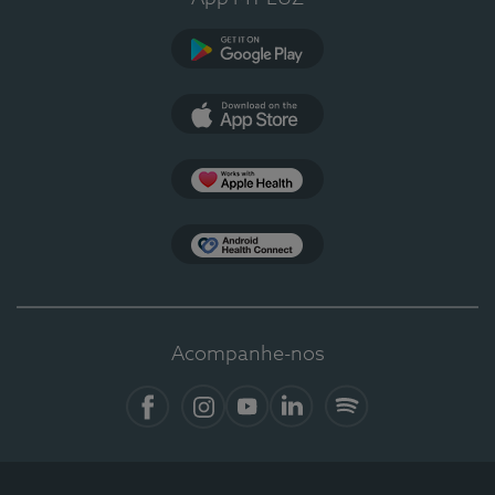
Google Play
App Store
Apple Health
Health Connect
Acompanhe-nos
Facebook
Instagram
YouTube
Linkedin
Spotify