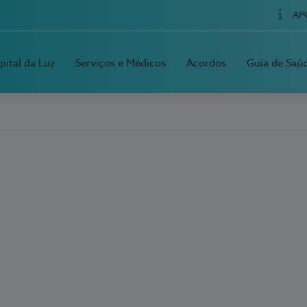
AP
pital da Luz
Serviços e Médicos
Acordos
Guia de Saú