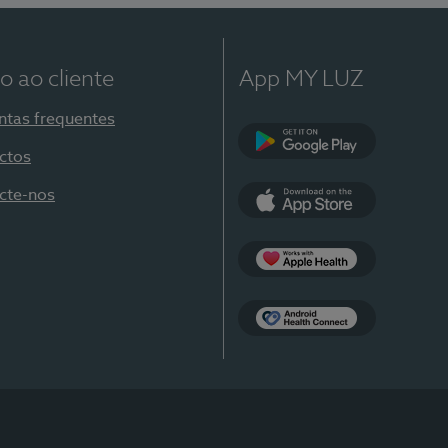
o ao cliente
App MY LUZ
ntas frequentes
ctos
Google Play
cte-nos
App Store
Apple Health
Health Connect