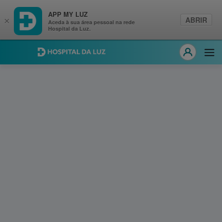
APP MY LUZ
ABRIR
×
Aceda à sua área pessoal na rede
Hospital da Luz.
Hospital da Luz
Abri
MY LUZ