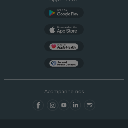
Google Play
App Store
Apple Health
Health Connect
Acompanhe-nos
Facebook
Instagram
YouTube
Linkedin
Spotify