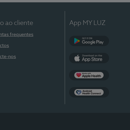
o ao cliente
App MY LUZ
ntas frequentes
ctos
Google Play
cte-nos
App Store
Apple Health
Health Connect