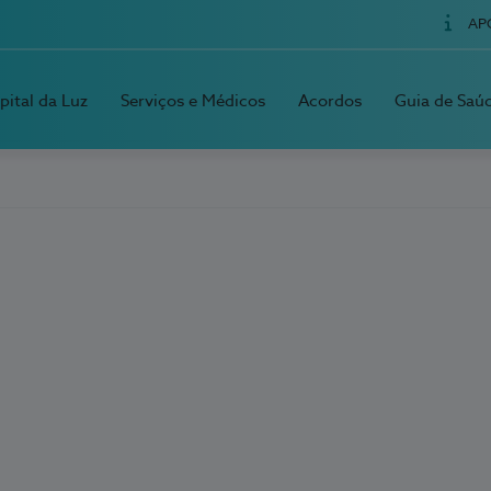
AP
pital da Luz
Serviços e Médicos
Acordos
Guia de Saú