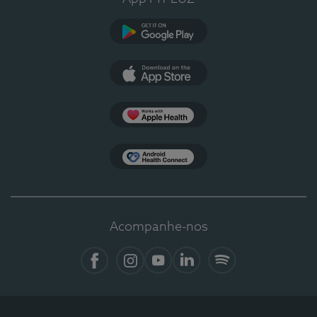
Google Play
App Store
Apple Health
Health Connect
Acompanhe-nos
Facebook
Instagram
YouTube
Linkedin
Spotify