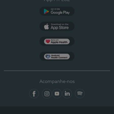
Google Play
App Store
Apple Health
Health Connect
Acompanhe-nos
Facebook
Instagram
YouTube
Linkedin
Spotify