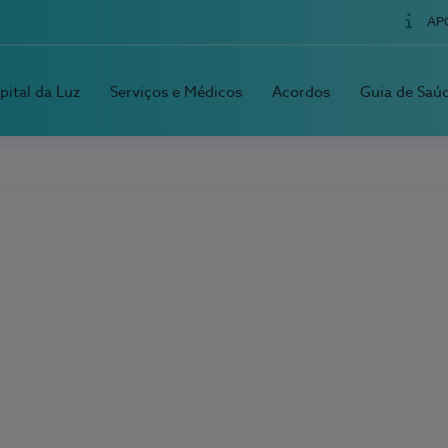
AP
pital da Luz
Serviços e Médicos
Acordos
Guia de Saú