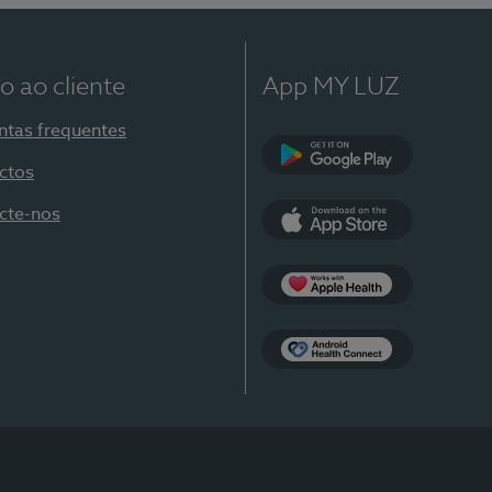
o ao cliente
App MY LUZ
ntas frequentes
ctos
Google Play
cte-nos
App Store
Apple Health
Health Connect