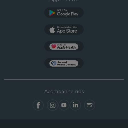
Google Play
App Store
Apple Health
Health Connect
Acompanhe-nos
Facebook
Instagram
YouTube
Linkedin
Spotify