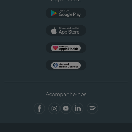
Google Play
App Store
Apple Health
Health Connect
Acompanhe-nos
Facebook
Instagram
YouTube
Linkedin
Spotify