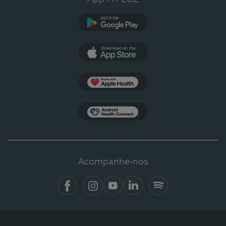
Google Play
App Store
Apple Health
Health Connect
Acompanhe-nos
Facebook
Instagram
YouTube
Linkedin
Spotify