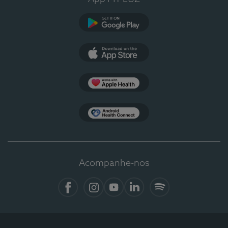
Google Play
App Store
Apple Health
Health Connect
Acompanhe-nos
Facebook
Instagram
YouTube
Linkedin
Spotify