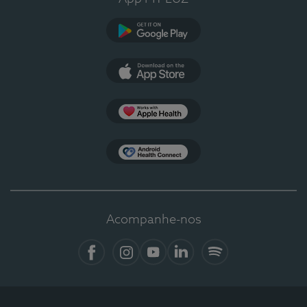
Google Play
App Store
Apple Health
Health Connect
Acompanhe-nos
Facebook
Instagram
YouTube
Linkedin
Spotify