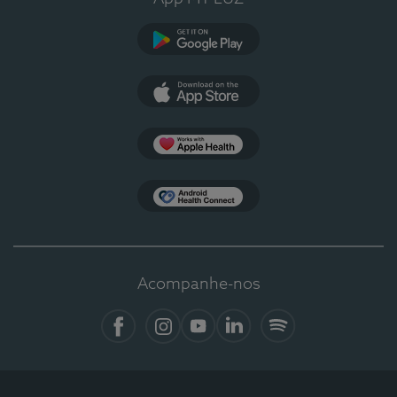
Google Play
App Store
Apple Health
Health Connect
Acompanhe-nos
Facebook
Instagram
YouTube
Linkedin
Spotify