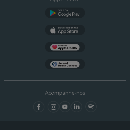
Google Play
App Store
Apple Health
Health Connect
Acompanhe-nos
Facebook
Instagram
YouTube
Linkedin
Spotify