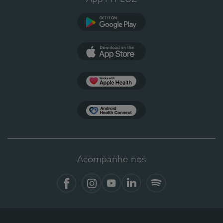
Google Play
App Store
Apple Health
Health Connect
Acompanhe-nos
Facebook
Instagram
YouTube
Linkedin
Spotify