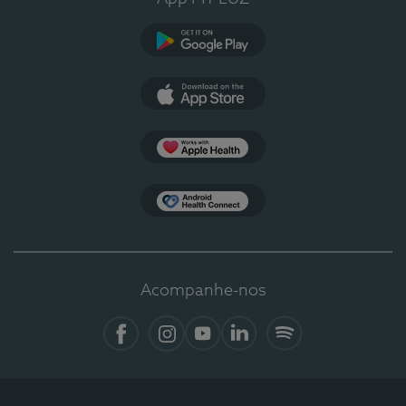
Google Play
App Store
Apple Health
Health Connect
Acompanhe-nos
Facebook
Instagram
YouTube
Linkedin
Spotify