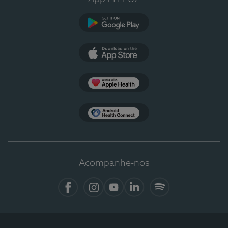
Google Play
App Store
Apple Health
Health Connect
Acompanhe-nos
Facebook
Instagram
YouTube
Linkedin
Spotify