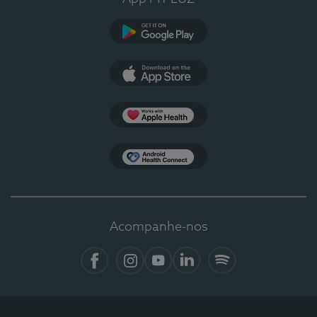
Google Play
App Store
Apple Health
Health Connect
Acompanhe-nos
Facebook
Instagram
YouTube
Linkedin
Spotify