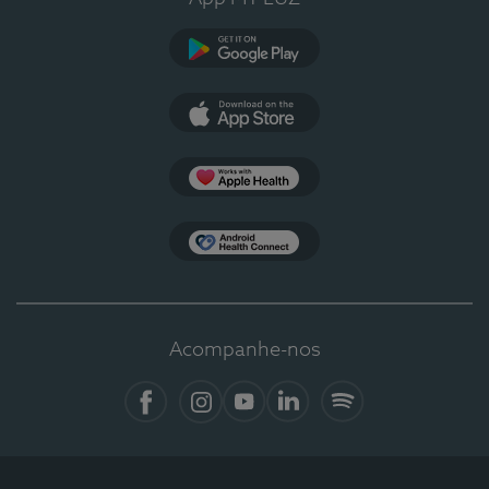
Google Play
App Store
Apple Health
Health Connect
Acompanhe-nos
Facebook
Instagram
YouTube
Linkedin
Spotify