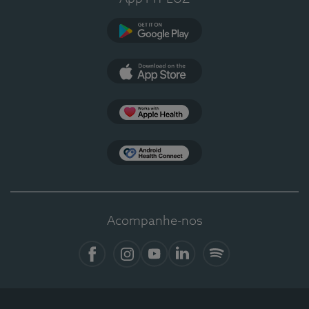
Google Play
App Store
Apple Health
Health Connect
Acompanhe-nos
Facebook
Instagram
YouTube
Linkedin
Spotify