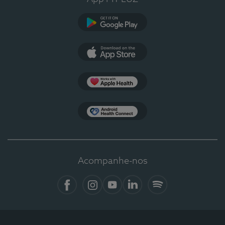
Google Play
App Store
Apple Health
Health Connect
Acompanhe-nos
Facebook
Instagram
YouTube
Linkedin
Spotify