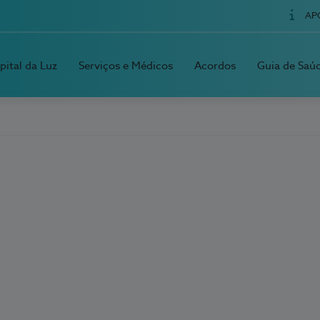
AP
pital da Luz
Serviços e Médicos
Acordos
Guia de Saú