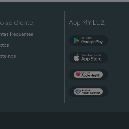
o ao cliente
App MY LUZ
ntas frequentes
ctos
Google Play
cte-nos
App Store
Apple Health
Health Connect