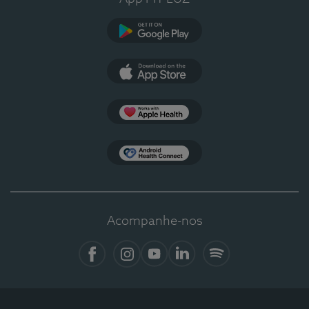
Google Play
App Store
Apple Health
Health Connect
Acompanhe-nos
Facebook
Instagram
YouTube
Linkedin
Spotify