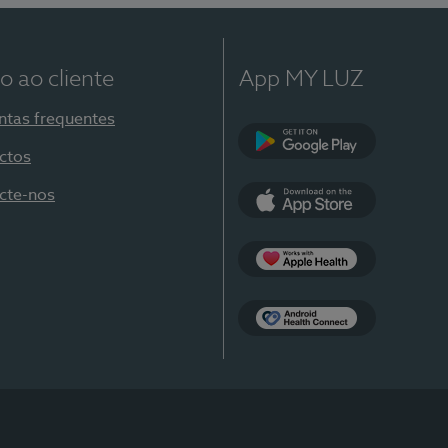
o ao cliente
App MY LUZ
ntas frequentes
ctos
Google Play
cte-nos
App Store
Apple Health
Health Connect