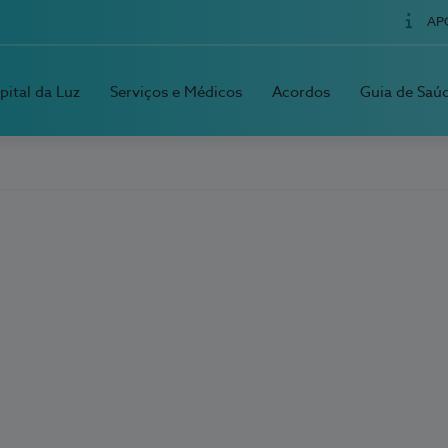
AP
pital da Luz
Serviços e Médicos
Acordos
Guia de Saú