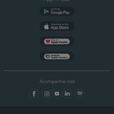
Google Play
App Store
Apple Health
Health Connect
Acompanhe-nos
Facebook
Instagram
YouTube
Linkedin
Spotify