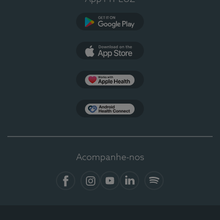
Google Play
App Store
Apple Health
Health Connect
Acompanhe-nos
Facebook
Instagram
YouTube
Linkedin
Spotify