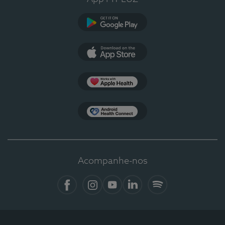
Google Play
App Store
Apple Health
Health Connect
Acompanhe-nos
Facebook
Instagram
YouTube
Linkedin
Spotify