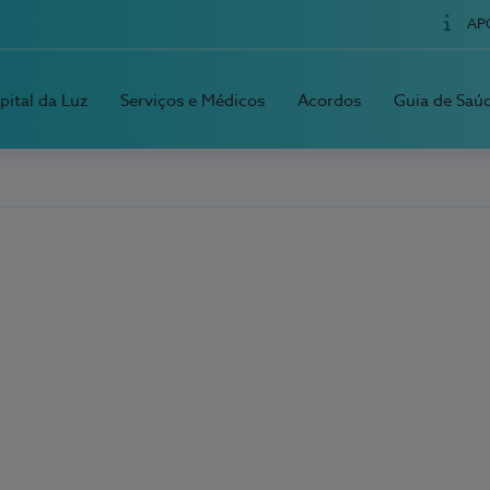
AP
pital da Luz
Serviços e Médicos
Acordos
Guia de Saú