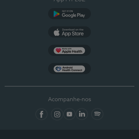
Google Play
App Store
Apple Health
Health Connect
Acompanhe-nos
Facebook
Instagram
YouTube
Linkedin
Spotify