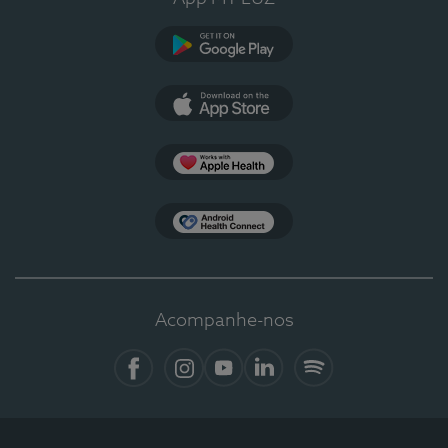
Google Play
App Store
Apple Health
Health Connect
Acompanhe-nos
Facebook
Instagram
YouTube
Linkedin
Spotify