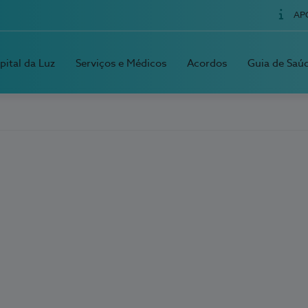
AP
pital da Luz
Serviços e Médicos
Acordos
Guia de Saú