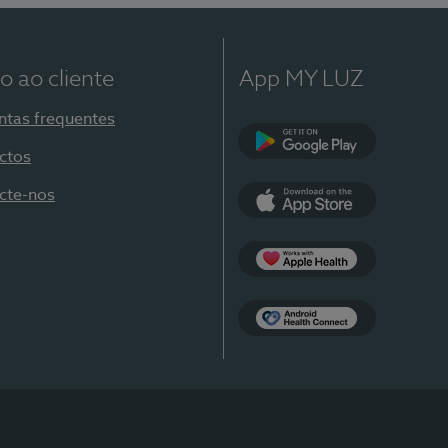
o ao cliente
App MY LUZ
ntas frequentes
ctos
Google Play
cte-nos
App Store
Apple Health
Health Connect