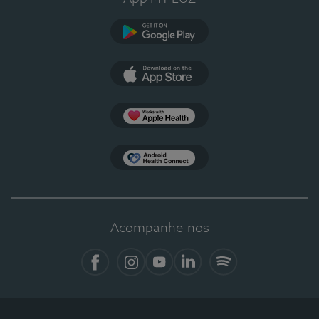
Google Play
App Store
Apple Health
Health Connect
Acompanhe-nos
Facebook
Instagram
YouTube
Linkedin
Spotify